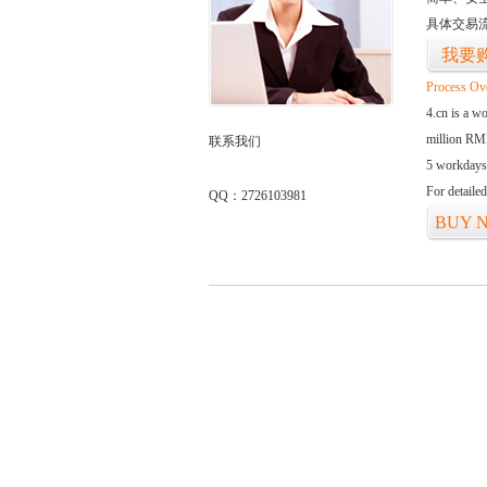
具体交易
我要
Process Ov
4.cn is a w
million RMB
联系我们
5 workdays
For detaile
QQ：2726103981
BUY 