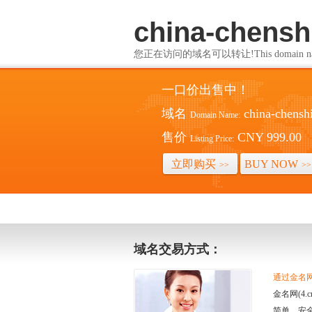
china-chensh
您正在访问的域名可以转让!This domain name i
一口价出售中！
域名
china-chensh
Domain Name:
售价
CNY 999.00
Listing Price:
立即购买
BUY NOW
>>
>>
域名交易方式：
通过金名网(
金名网(4
简单、安