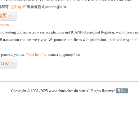
流程可
“点击这里”
查看或咨询support@4.cn。
购买
>>
erview:
orld leading domain escrow service platform and ICANN-Accredited Registrar, with 6 years ri
 transaction volume every year. We promise our clients with professional, safe and easy third-
.
d process, you can
“visit here”
or contact support@4.cn.
NOW
>>
Copyright © 1998 -2025 www.china-chenshi.com All Rights Reserved
51La